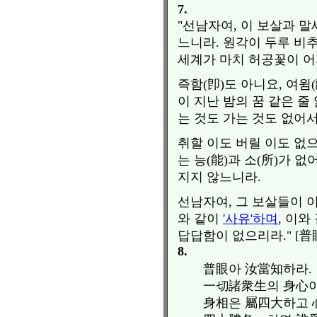
7.
"선남자여, 이 보살과 말
느니라. 원각이 두루 비
세계가 마치 허공꽃이 
즉함(卽)도 아니요, 여윔
이 지난 밤의 꿈 같은 줄
는 것도 가는 것도 없어서
취할 이도 버릴 이도 없으
는 능(能)과 소(所)가
지지 않느니라.
선남자여, 그 보살들이 이
와 같이
'사유'하며
, 이
답답함이 없으리라." [
8.
普眼아 汝當知하라.
一切諸衆生의 身心
身相은 屬四大하고 