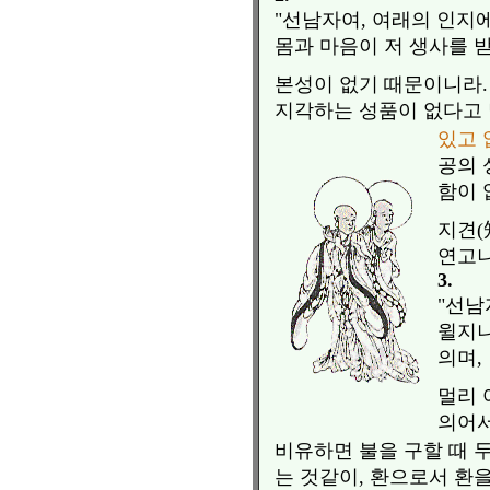
"선남자여, 여래의 인지에
몸과 마음이 저 생사를 
본성이 없기 때문이니라.
지각하는 성품이 없다고 
있고 
공의 
함이 
지견(
연고니
3.
"선남
윌지니
의며,
멀리 
의어서
비유하면 불을 구할 때 
는 것같이, 환으로서 환을