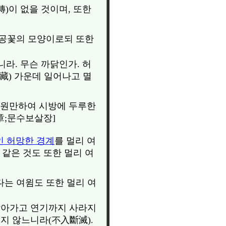
轉)이 없을 것이며, 또한
허공꽃의 모양이로되 또한
라. 무슨 까닭인가. 허
來藏) 가운데 일어나고 멸
에 원만하여 시방에 두루한
章;문수보살장]
인 허망한 경계
를 멀리 여
 같은 것도 또한 멀리 여
다는 여윔도 또한 멀리 여
 날아가고 연기까지 사라지
들지 않느니라(不入斷滅).