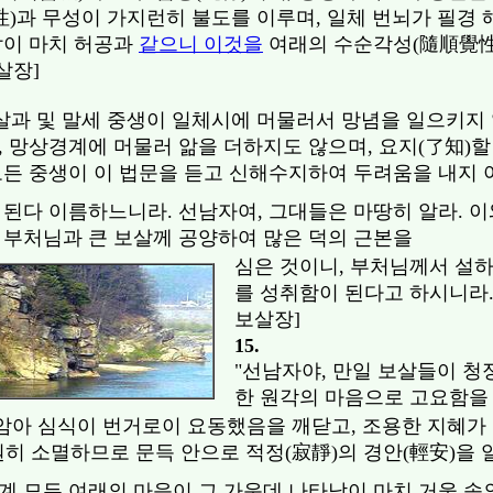
性)과 무성이 가지런히 불도를 이루며, 일체 번뇌가 필경
앎이 마치 허공과
같으니 이것을
여래의 수순각성(隨順覺性
살장]
보살과 및 말세 중생이 일체시에 머물러서 망념을 일으키지 
, 망상경계에 머물러 앎을 더하지도 않으며, 요지(了知)
모든 중생이 이 법문을 듣고 신해수지하여 두려움을 내지
 된다 이름하느니라. 선남자여, 그대들은 마땅히 알라. 이
 부처님과 큰 보살께 공양하여 많은 덕의 근본을
심은 것이니, 부처님께서 설
를 성취함이 된다고 하시니라.
보살장]
15.
"선남자야, 만일 보살들이 청
한 원각의 마음으로 고요함을
아 심식이 번거로이 요동했음을 깨닫고, 조용한 지혜가 
원히 소멸하므로 문득 안으로 적정(寂靜)의 경안(輕安)을
계 모든 여래의 마음이 그 가운데 나타남이 마치 거울 속