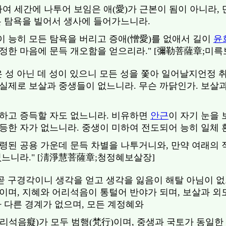
하여 세간에 나투어 보임은 애(愛)가 근본이 됨이 아니라,
든 탐욕을 빌어서 생사에 들어가느니라.
 능히 모든 탐욕을 버리고 증애(憎愛)를 없애서 길이
윤
정한 마음에 문득 개오함을 얻으리라." [彌勒菩薩章;미륵
은 성 아닌 데 성이 있으니 모든 성을 쫓아 일어날지언정 
실제로 보살과 중생들이 없느니라. 무슨 까닭인가. 보살과
하고 증득할 자도 없느니라. 비유하면
안근
이 자기 눈을
등한 자가 없느니라. 중생이 미하여 전도되어 능히 일체
령된 공용 가운데 문득 차별을 나투거니와, 만약 여래의 
없느니라." [淸淨慧菩薩章;청정혜보살장]
 곧 구경각이니 생각을 얻고 생각을 잃음이 해탈 아님이 없
이며, 지혜와 어리석음이 통털어 반야가 되며, 보살과 외도
가 다른 경계가 없으며, 모든 계정혜와
리석음癡)가 모두 범행(梵行)이며, 중생과 국토가 동일한