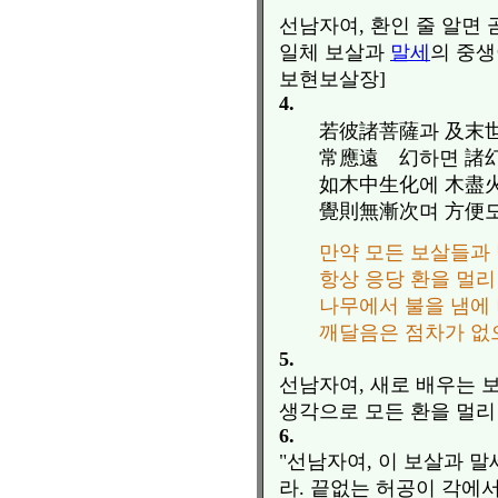
선남자여, 환인 줄 알면 
일체 보살과
말세
의 중생
보현보살장]
4.
若彼諸菩薩과 及末
常應遠離幻하면 諸
如木中生化에 木盡
覺則無漸次며 方便
만약 모든 보살들과
항상 응당 환을 멀리
나무에서 불을 냄에
깨달음은 점차가 없
5.
선남자여, 새로 배우는 
생각으로 모든 환을 멀리
6.
"선남자여, 이 보살과 
라. 끝없는 허공이 각에