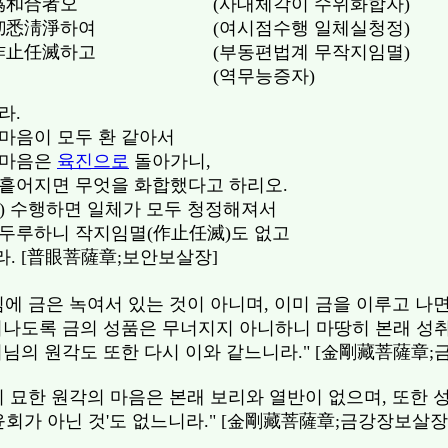
爲和合者오
(사대체각이 수위화합자)
切悉淸淨하여
(여시점수행 일체실청정)
作止任滅하고
(부동편법계 무작지임멸)
(역무능증자)
라.
마음이 모두 환 같아서
 마음은
육진으로
돌아가니,
 흩어지면 무엇을 화합했다고 하리오.
) 수행하면 일체가 모두 청정해져서
 두루하니 작지임멸(作止任滅)도 없고
. [普眼菩薩章;보안보살장]
에 금은 녹여서 있는 것이 아니며, 이미 금을 이루고 나
지나도록 금의 성품은 무너지지 아니하니 마땅히 본래 성
처님의 원각도 또한 다시 이와 같느니라." [金剛藏菩薩章;
의 묘한 원각의 마음은 본래 보리와 열반이 없으며, 또한
윤회가 아닌 것'도 없느니라." [金剛藏菩薩章;금강장보살장