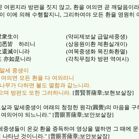
곧 여윈지라 방편을 짓지 않고, 환을 여의면 곧 깨달음이라
이 이에 의해 수행할지니, 그리하여야 모든 환을 영원히 여
世衆生이
(약피제보살 급말세중생)
幻悉皆離하리니
(상응원이환 제환실개이)
火還滅이니라
(여목중생화 목진화환멸)
도 亦如是니라
(각칙무점차 방편 역여시)
 말세 중생이
 여의면 모든 환을 다 여의리니
 나무가 다하면 불도 멸함과 같느니라.
으며 방편도 또한 그러하니라.
[普賢菩薩章;보현보살장]
보살과 말세중생이 여래의 청정한 원각(圓覺)의 마음을 구
 여의어야 되느니라." [普眼菩薩章;보안보살장]
말세중생들이 온갖 환을 증득하여 영상을 멸하면 그 때에 
서 나타난 것이니라." [普眼菩薩章;보안보살장]