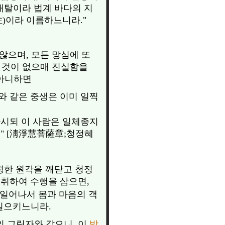
 해탈이라 법계 바다의 지
)이라 이름하느니라."
않으며, 모든 망심에 또
할 것이 없으매 진실함을
 아니하면
와 같은 중생은 이미 일찍
하시되 이 사람은 일체종지
" [淸淨慧菩薩章;청정혜
정한 원각을 깨닫고 청정
 취하여 수행을 삼으면,
일어나서 몸과 마음의 객
 일으키느니라.
의 그림자와 같으니, 이
방