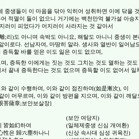
세 중생들이 이 마음을 닦아 익히어 성취하면 이에 닦을 
추어 적멸이 둘이 없으니 거기에는 백천만억 불가설 아승
어지러이 피었다가 어지러이 사라지는 것 같아서
(離;리)도 아니며 속박도 아니요, 해탈도 아니니 중생이 
 앎이로다. 선남자여, 마땅히 알라. 생사와 열반이 일어남
 증득할 바를 얻은 이도 잃은 이도 없으며,
며, 증득한 이에게는 짓는 것도 그치는 것도 멸하는 것도
 없어서 끝내 증득한다는 것도 없으며 증득할 이도 없어서 
와 같이 수행하며, 이와 같이 점진하며(如是漸次), 이
와 같이 머무르며, 이와 같이 방편을 지으며, 이와 같이 깨
普眼菩薩章;보안보살장]
(보안 여당지)
이 皆如幻하여
(일체제중생 신심 개여환)
心性은 歸六塵하나니
(신상 속사대 심성 귀육진)