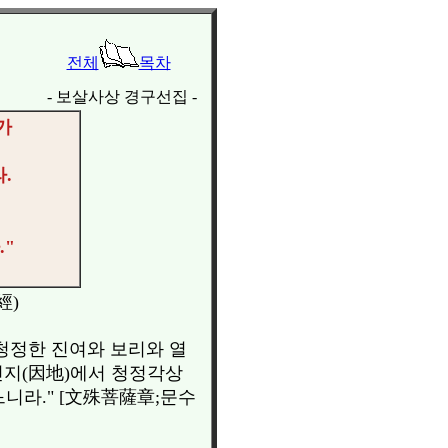
전체
목차
- 보살사상 경구선집 -
가
.
"
經)
 청정한 진여와 보리와 열
인지(因地)에서 청정각상
니라." [文殊菩薩章;문수