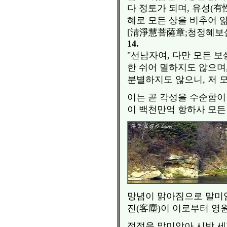
다 정토가 되며, 유성(有
혜로 모든 상을 비추어 
[淸淨慧菩薩章;청정혜보
14.
"선남자여, 다만 모든 
한 쉬어 멸하지도 않으며
분별하지도 않으니, 저 
이는 곧 각성을 수순함이
이 백천만억 항하사 모든
망념이 맑아짐으로 말미암
진(客塵)이 이로부터 영
적정을 말미암아 시방 세