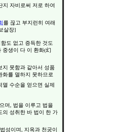
 단지 자비로써 저로 하여
회
를 끊고 부지런히 여래
보살장]
취함도 없고 증득한 것도
 중생이 다 이 환화(幻
 보지 못함과 같아서 성품
 환화를 멸하지 못하므로
적멸 수순을 얻으면 실제
으며, 법을 이루고 법을
의 성취한 바 법이 한 가
 법성이며, 지옥과 천궁이