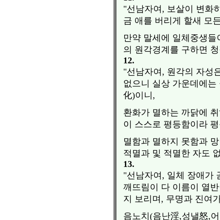
"선남자여, 보살이 변화
금 애를 버리게 할새 모
만약 말세에 일체중생들이
의 원각경계를 구하면 청
12.
"선남자여, 원각의 자성
없으니 실상 가운데에는 
化)이니,
환화가 멸하는 까닭에 취
이 스스로 평등함이라 평
멸함과 멸하지 못함과 망
적멸과 및 적멸한 자도 
13.
"선남자여, 일체 장애가
깨뜨림이 다 이름이 열반
지 보리며, 무명과 진여
음노치(음난淫,성낼怒,어