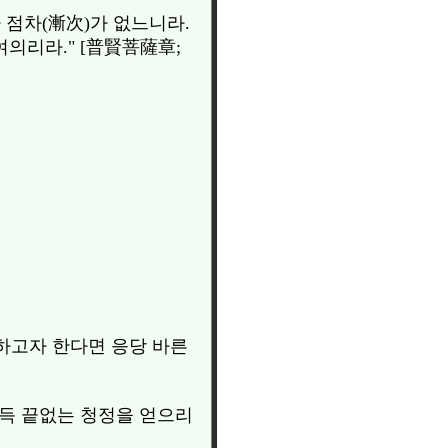
 점차(漸次)가 없느니라.
의리라." [普賢菩薩章;
하고자 한다면 응당 바른
문득 끝없는 청정을 얻으리