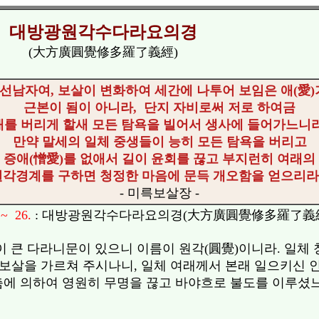
대방광원각수다라요의경
(大方廣圓覺修多羅了義經)
"선남자여, 보살이 변화하여 세간에 나투어 보임은 애(愛)
근본이 됨이 아니라, 단지 자비로써 저로 하여금
애를 버리게 할새 모든 탐욕을 빌어서 생사에 들어가느니라
만약 말세의 일체 중생들이 능히 모든 탐욕을 버리고
증애(憎愛)를 없애서 길이 윤회를 끊고 부지런히 여래의
원각경계를 구하면 청정한 마음에 문득 개오함을 얻으리라.
-
미륵보살장 -
 ~ 26.
: 대방광원각수다라요의경(大方廣圓覺修多羅了義
왕이 큰 다라니문이 있으니 이름이 원각(圓覺)이니라. 일체
보살을 가르쳐 주시나니, 일체 여래께서 본래 일으키신 
춤에 의하여 영원히 무명을 끊고 바야흐로 불도를 이루셨느