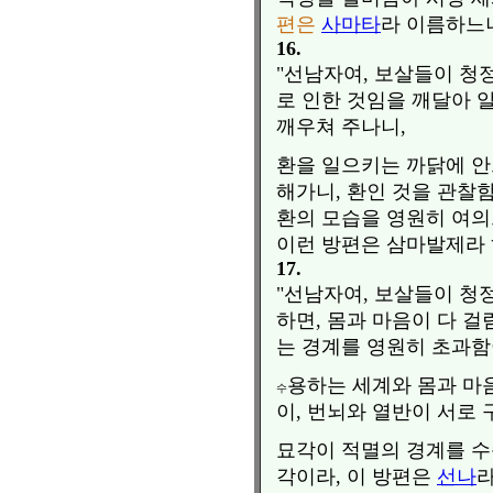
편은
사마타
라 이름하느니
16.
"선남자여, 보살들이 청
로 인한 것임을 깨달아 알
깨우쳐 주나니,
환을 일으키는 까닭에 안
해가니, 환인 것을 관찰
환의 모습을 영원히 여의
이런 방편은 삼마발제라 
17.
"선남자여, 보살들이 청
하면, 몸과 마음이 다 걸
는 경계를 영원히 초과함
용하는 세계와 몸과 마음
수
이, 번뇌와 열반이 서로
묘각이 적멸의 경계를 수
각이라, 이 방편은
선나
라