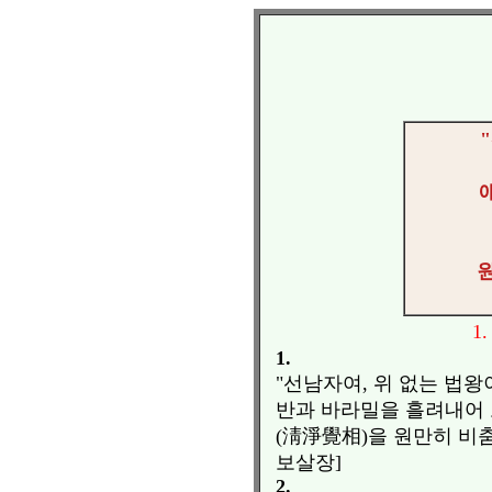
1.
1.
"선남자여, 위 없는 법
반과 바라밀을 흘려내어 
(淸淨覺相)을 원만히 비
보살장]
2.