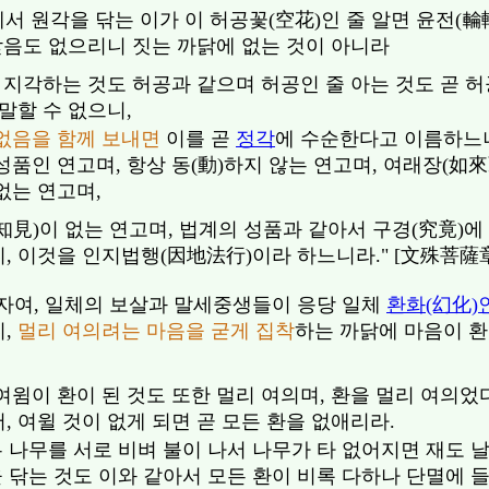
서 원각을 닦는 이가 이 허공꽃(空花)인 줄 알면 윤전(輪
받음도 없으리니 짓는 까닭에 없는 것이 아니라
 지각하는 것도 허공과 같으며 허공인 줄 아는 것도 곧 
말할 수 없으니,
없음을 함께 보내면
이를 곧
정각
에 수순한다고 이름하느니
성품인 연고며, 항상 동(動)하지 않는 연고며, 여래장(如
없는 연고며,
知見)이 없는 연고며, 법계의 성품과 같아서 구경(究竟)
, 이것을 인지법행(因地法行)이라 하느니라." [文殊菩薩
자여, 일체의 보살과 말세중생들이 응당 일체
환화(幻化)
,
멀리 여의려는 마음을 굳게 집착
하는 까닭에 마음이 환
여윔이 환이 된 것도 또한 멀리 여의며, 환을 멀리 여의었
, 여윌 것이 없게 되면 곧 모든 환을 없애리라.
두 나무를 서로 비벼 불이 나서 나무가 타 없어지면 재도
 닦는 것도 이와 같아서 모든 환이 비록 다하나 단멸에 