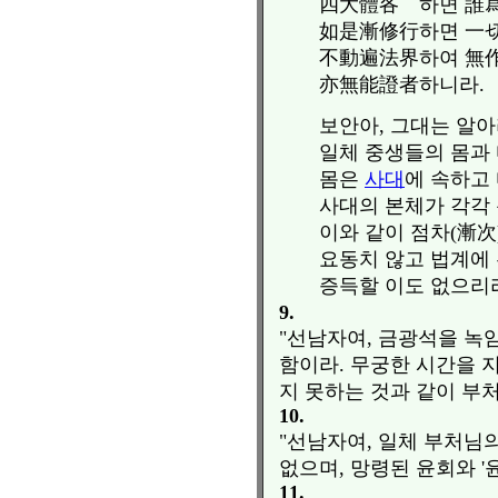
四大體各離하면 誰
如是漸修行하면 一
不動遍法界하여 無
亦無能證者하니라.
보안아, 그대는 알아
일체 중생들의 몸과 
몸은
사대
에 속하고
사대의 본체가 각각
이와 같이 점차(漸次
요동치 않고 법계에
증득할 이도 없으리라
9.
"선남자여, 금광석을 녹임
함이라. 무궁한 시간을 
지 못하는 것과 같이 부
10.
"선남자여, 일체 부처님
없으며, 망령된 윤회와 '
11.