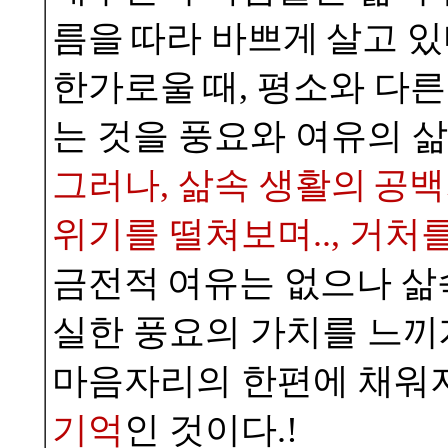
름을
따라 바쁘게
살고 있
한가로울
때, 평소와 다
는 것을 풍요와 여유의 삶
그러나, 삶속 생활의
공백
위기를 떨쳐보며.., 거처
금전적
여유는 없으나 삶
실한 풍요의 가치를 느끼게
마음자리의 한편에 채워지는
기억
인 것이다.!