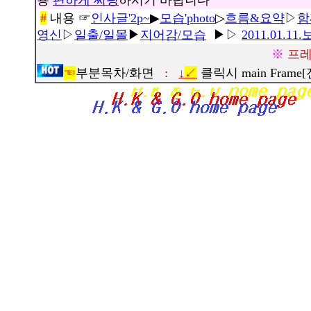
용
편하게 써핑
하시기 바랍니다
#
내용 ☞
인사글'2p~
▶
모습'photo
▷
흐름&요약
▷
함
영신
▷
일출/일몰
▶
지어감/모습
▶▷
2011.01.1
※
프
☜
부분목차/화면
:
↓
↙
클릭시 main Fram