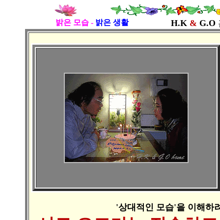
밝은 모습 -
밝은 생활
H.K
&
G.O
홈
'상대적인 모습'을 이해하려