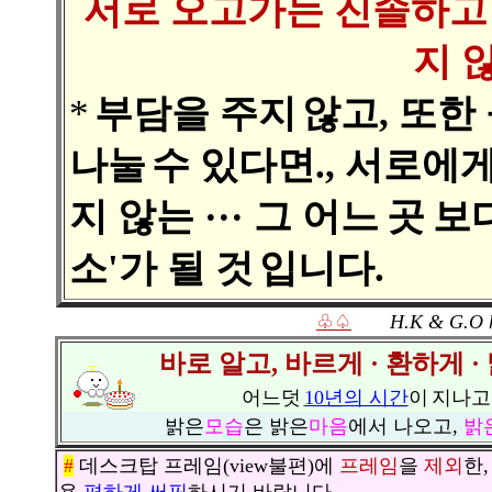
서로 오고가는 진솔하고
지 
*
부담을 주지
않고, 또한
나눌
수 있다면., 서로에
지 않는 ··· 그 어느
곳
보다
소'가 될 것
입니다.
♧♤
H.K & G.O 
바로 알고, 바르게 · 환하게 · 맑
어느덧
10년의 시간
이
지나고
밝은
모습
은 밝은
마음
에서 나오고,
밝
#
데스크탑 프레임
(view불편)에
프레임
을
제외
한