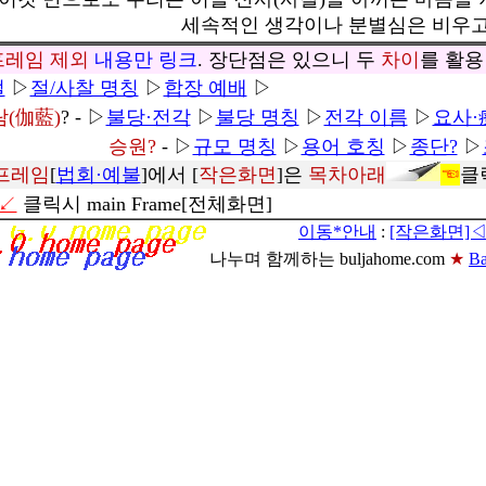
세속적인 생각이나 분별심은 비우
프레임
제외
내용만 링크
. 장단점은 있으니 두
차이
를 활
절
▷
절/사찰 명칭
▷
합장 예배
▷
(伽藍)
? - ▷
불당·전각
▷
불당 명칭
▷
전각 이름
▷
요사·
승원?
- ▷
규모 명칭
▷
용어 호칭
▷
종단?
▷
프레임
[
법회·예불
]에서 [
작은화면
]은
목차아래
☜
↓↙
클릭시 main Frame[전체화면]
이동*안내
:
[작은화면]
나누며 함께하는 buljahome.com
★
B