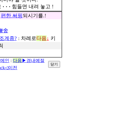
고
· · ·
힘들면 내려 놓고 !
용
편한 써핑
되시기를.!
療舍
조계종?
: 차례로
다음
↓
키
클릭
◁메인
:
다음
▶경내예절
ack◁이전