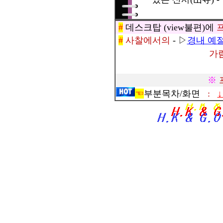
#
데스크탑
(view불편)에
#
사찰에서의
- ▷
경내 예
가람
※
☜
부분목차/화면
: