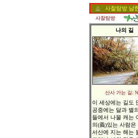
♧
사찰탐방 남
사찰탐방
나의 길
산사 가는 길: N
이 세상에는 길도 
공중에는 달과 별의
들에서 나물 캐는 
의(義)있는 사람은
서산에 지는 해는 