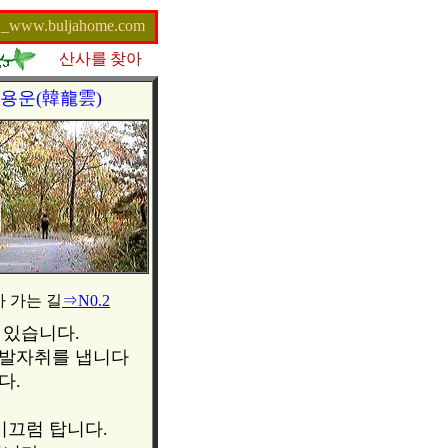
_www.buljahome.com
산사를
찾아
용운(韓龍雲)
 가는 길
⇒N0.2
 있습니다.
 발자취를 냅니다
다.
미끄럼 탑니다.