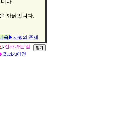
입니다.
운 까닭입니다.
다음
▶사랑의 존재
사
]:
산사
가는'길
♣
Back◁이전