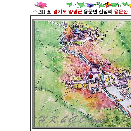
주변[]
♣
경기도 양평군
용문면 신점리
용문산