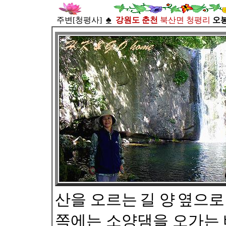
주변[청평사]
♣
강원도 춘천
북산면 청평리
오
산을 오르는
길 양
옆으로
쪽에는 소양댐을 오가는