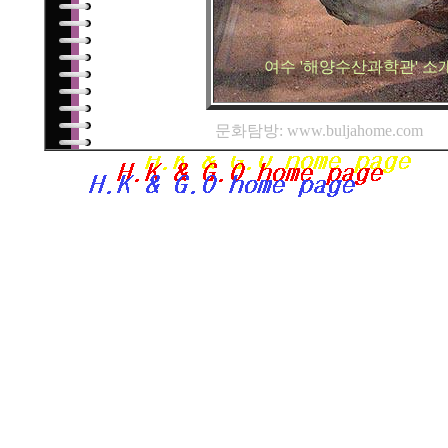
여수 '해양수산과학관' 소
문화탐방: www.buljahome.com