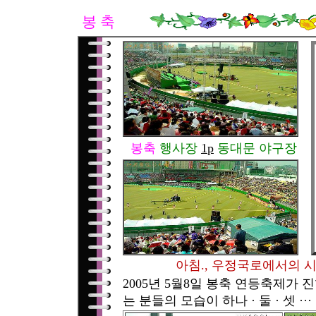
봉 축
봉축
행사장
1p
동대문 야구장
아침., 우정국로에서의 
2005년 5월8일 봉축 연등축제가
는 분들의 모습이 하나 · 둘 · 셋 