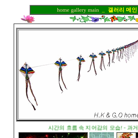
home gallery main
_
갤러리 메인
시간의 흐름
속 지어감의 모습
!
- 과