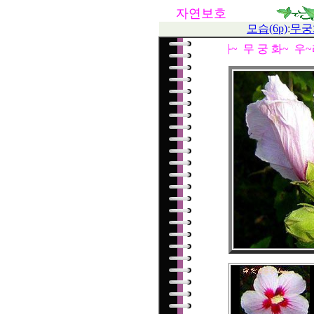
자연보호
모습(6p)
ː
무궁화
① 무 궁 화~ 무 궁 화~ 우~