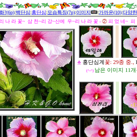
?(6p)
ː
백단심
ː
홍단심
ː
모습특징(7p)
ː
이미지
ː
가까운(10)
ː
다양한(
리 나 라 꽃~ 삼 천~리 강~산에 우~리 나 라 꽃 -
②
피 었 네~ 피 
♣
홍단심계
꽃: 29종 중.,
남은 이미지 11개
(^-^)