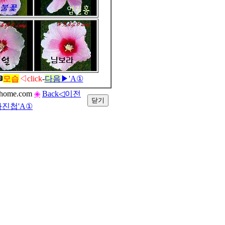
모습
◁click
-
다음
▶'A①
ome.com
◈
Back◁이전
진첩'A①