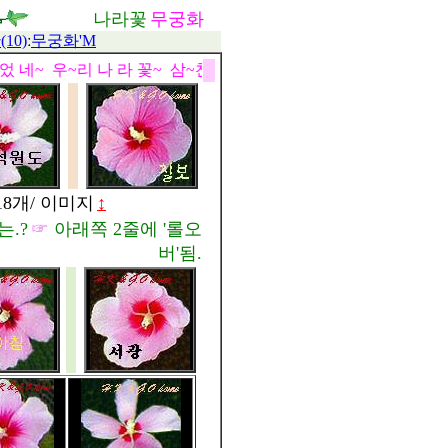
나라꽃
무궁화
10)
ː
무궁화'M
었 네~ 우~리 나 라 꽃~ 삼~천~리 강~산에 우~리 나 라 꽃 - -
18개/ 이미지
↕
는.?
☞
아래쪽 2줄에 '롤오
버'됨.