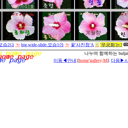
e.모습2㉯
☜
big,wide-slide.모습1㉮
☜
꽃'사진첩'A
☜
'무궁화'는?
나누며 함께하는 buljah
이동◀안내
:[
home'gallery;M
]:
다음▶사