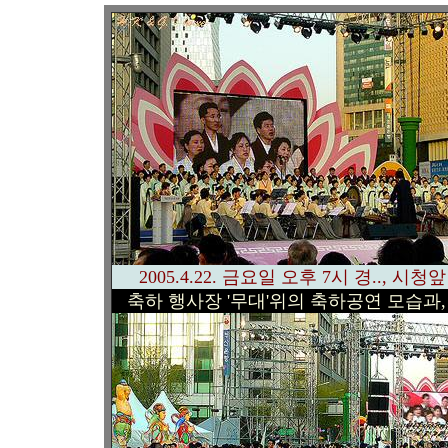
2005.4.22. 금요일 오후 7시 경..,
축하 행사장 '무대'위의 축하공연 모습과,