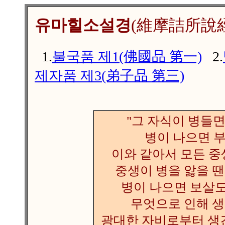
유마힐소설경
(維摩詰所說
1.
불국품 제1(佛國品 第一)
2.
제자품 제3(弟子品 第三)
"그 자식이 병들면
병이 나으면 
이와 같아서 모든 
중생이 병을 앓을 땐
병이 나으면 보살도
무엇으로 인해 생
광대한 자비로부터 생긴