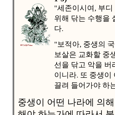
"세존이시여, 부
위해 닦는 수행을 
다.
"보적아, 중생의 
보살은 교화할 중생
선을 닦고 악을 버
이니라. 또 중생이
끌려 들어가야 하
중생이 어떤 나라에 의해
해야 하는가에 따라서 