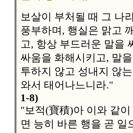
보살이 부처될 때 그 나
풍부하며, 행실은 맑고 
고, 항상 부드러운 말을
싸움을 화해시키고, 말을
투하지 않고 성내지 않는
와서 태어나느니라."
1-8)
"보적(寶積)아 이와 같이
면 능히 바른 행을 곧 일