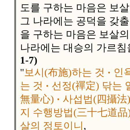
도를 구하는 마음은 보살
그 나라에는 공덕을 갖출
을 구하는 마음은 보살의
나라에는 대승의 가르침을
1-7)
"
보시(布施)하는 것
·
인욕
는 것
·
선정(禪定) 닦는 
無量心)
·
사섭법(四攝法
지 수행방법(三十七道品
살의 정토이니
,