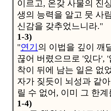
이르고, 온갖 사물의 진상
생의 능력을 알고 뭇 사
신감을 갖추었느니라."
1-3)
"
연기
의 이법을 깊이 깨
끊어 버렸으므로 '있다',
착이 뒤에 남는 일은 없
자가 짖듯이 뇌성과 같아
릴 수 없어, 이미 그 한
1-4)